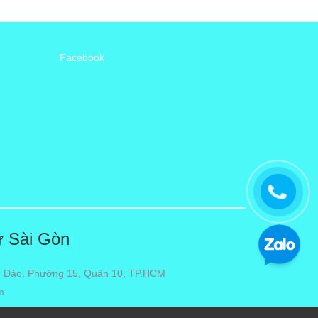
Facebook
ư Sài Gòn
 Đảo, Phường 15, Quận 10, TP.HCM
m