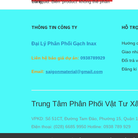
Lỗi liquid: Biến 'product' không thể phân trang
THÔNG TIN CÔNG TY
HỖ TR
Hướng d
Đại Lý Phân Phối Gạch Inax
Giao nhâ
Liên hệ báo giá dự án:
0938789929
Đổi trả 
Đăng kí
Email:
saigonmaterial@gmail.com
Trung Tâm Phân Phối Vật Tư Xây
VPKD: Số 51CT, Đường Tam Đảo, Phường 15, Quận 
Điện thoại: (028) 6685 9950 Hotline: 0938 789 929