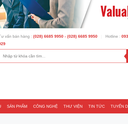
Tư vấn bán hàng :
(028) 6685 9950
- (028) 6685 9950
|
Hotline :
093
929
U
SẢN PHẨM
CÔNG NGHỆ
THƯ VIỆN
TIN TỨC
TUYỂN 