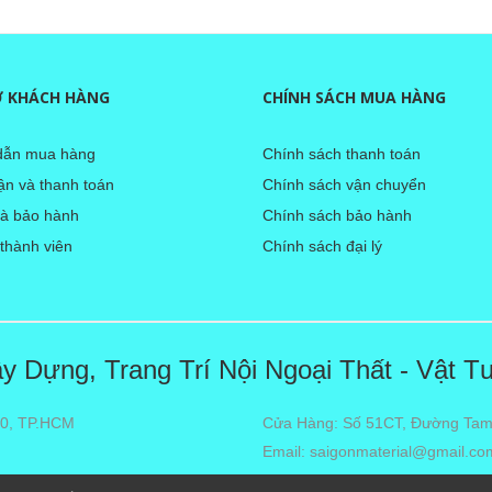
Ợ KHÁCH HÀNG
CHÍNH SÁCH MUA HÀNG
ẫn mua hàng
Chính sách thanh toán
̣n và thanh toán
Chính sách vận chuyển
và bảo hành
Chính sách bảo hành
 thành viên
Chính sách đại lý
 Dựng, Trang Trí Nội Ngoại Thất - Vật T
10, TP.HCM
Cửa Hàng: Số 51CT, Đường Tam
Email: saigonmaterial@gmail.co