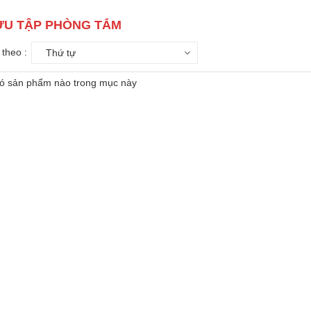
ƯU TẬP PHÒNG TẮM
theo :
Thứ tự
ó sản phẩm nào trong mục này