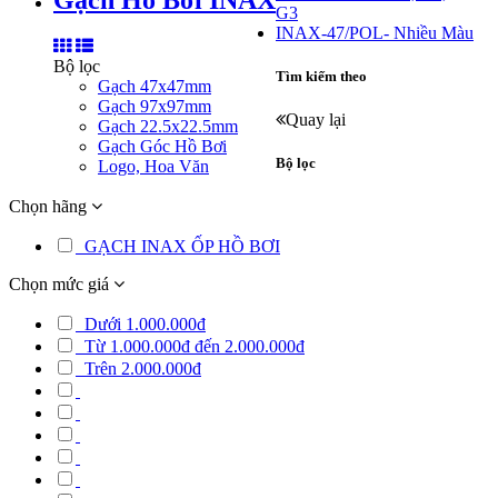
G3
INAX-47/POL- Nhiều Màu
Bộ lọc
Tìm kiếm theo
Gạch 47x47mm
Gạch 97x97mm
Quay lại
Gạch 22.5x22.5mm
Gạch Góc Hồ Bơi
Bộ lọc
Logo, Hoa Văn
Chọn hãng
GẠCH INAX ỐP HỒ BƠI
Chọn mức giá
Dưới 1.000.000đ
Từ 1.000.000đ đến 2.000.000đ
Trên 2.000.000đ