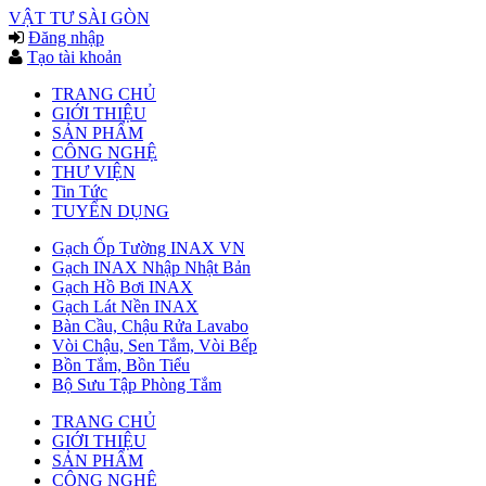
VẬT TƯ SÀI GÒN
Đăng nhập
Tạo tài khoản
TRANG CHỦ
GIỚI THIỆU
SẢN PHẨM
CÔNG NGHỆ
THƯ VIỆN
Tin Tức
TUYỂN DỤNG
Gạch Ốp Tường INAX VN
Gạch INAX Nhập Nhật Bản
Gạch Hồ Bơi INAX
Gạch Lát Nền INAX
Bàn Cầu, Chậu Rửa Lavabo
Vòi Chậu, Sen Tắm, Vòi Bếp
Bồn Tắm, Bồn Tiểu
Bộ Sưu Tập Phòng Tắm
TRANG CHỦ
GIỚI THIỆU
SẢN PHẨM
CÔNG NGHỆ