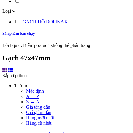
Loại
GẠCH HỒ BƠI INAX
Sản phẩm bán chạy
Lỗi liquid: Biến 'product' không thể phân trang
Gạch 47x47mm
Sắp xếp theo :
Thứ tự
Mặc định
A → Z
Z → A
Giá tăng dần
Giá giảm dần
Hàng mới nhất
Hàng cũ nhất