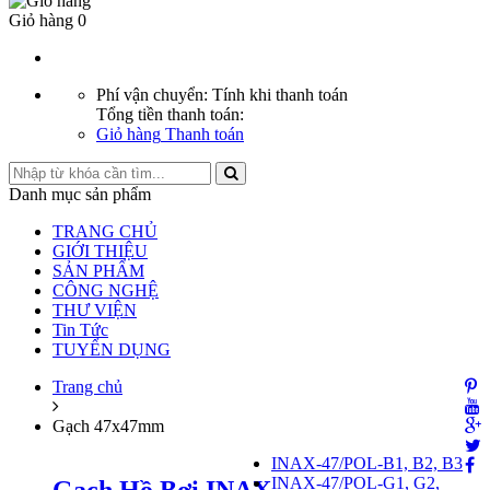
Giỏ hàng
0
Phí vận chuyển:
Tính khi thanh toán
Tổng tiền thanh toán:
Giỏ hàng
Thanh toán
Danh mục sản phẩm
TRANG CHỦ
GIỚI THIỆU
SẢN PHẨM
CÔNG NGHỆ
THƯ VIỆN
Tin Tức
TUYỂN DỤNG
Trang chủ
Gạch 47x47mm
INAX-47/POL-B1, B2, B3
INAX-47/POL-G1, G2,
Gạch Hồ Bơi INAX