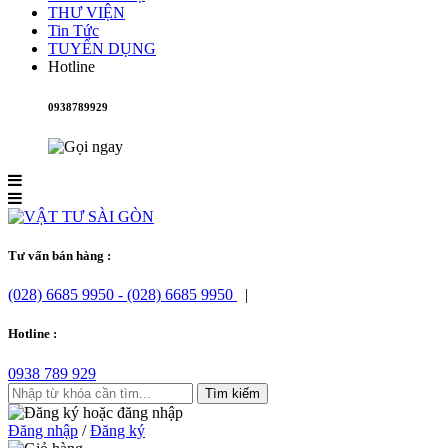
THƯ VIỆN
Tin Tức
TUYỂN DỤNG
Hotline
0938789929
Tư vấn bán hàng :
(028) 6685 9950
- (028) 6685 9950
|
Hotline :
0938 789 929
Đăng nhập
/
Đăng ký