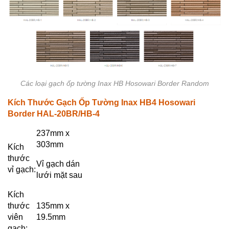
Các loại gạch ốp tường Inax HB Hosowari Border Random
Kích Thước Gạch Ốp Tường Inax HB4 Hosowari
Border HAL-20BR/HB-4
237mm x
303mm
Kích
thước
Vỉ gạch dán
vỉ gạch:
lưới mặt sau
Kích
thước
135mm x
viên
19.5mm
gạch: