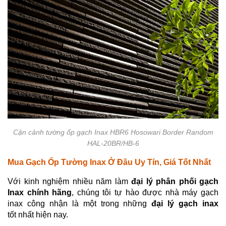
Cận cảnh tường ốp gạch Inax HBR6 Hosowari Border Random
HAL-20BR/HB-6
Mua Gạch Ốp Tường Inax Ở Đâu Uy Tín, Giá Tốt Nhất
Với kinh nghiệm nhiều năm làm
đại lý phân phối gạch
Inax chính hãng
, chúng tôi tự hào được nhà máy gạch
inax công nhận là một trong những
đại lý gạch inax
tốt nhất hiện nay.