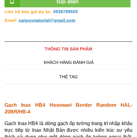
Gọi điện
Đại Lý Phân Phối Gạch Inax
Liên hệ báo giá dự án:
0938789929
Email:
saigonmaterial@gmail.com
THÔNG TIN SẢN PHẨM
KHÁCH HÀNG ĐÁNH GIÁ
THẺ TAG
Gạch Inax HB4 Hosowari Border Random HAL-
20BR/HB-4
Gạch Inax HB4 là dòng gạch ốp tường trang trí nhập khẩu
trực tiếp từ Inax Nhật Bản được nhiều kiến trúc sư yêu
thích sử dụng như một dòng gạch ốp tường ngoại thất,