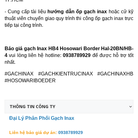
- Cung cấp tài liệu
hướng dẫn ốp gạch inax
hoặc cử kỹ
thuật viên chuyển giao quy trình thi công ốp gạch inax trực
tiếp tại công trình.
Báo giá gạch Inax HB4 Hosowari Border Hal-20BN/HB-
4
vui lòng liên hệ hotline:
0938789929
để được hỗ trợ tốt
nhất.
#GACHINAX #GACHKIENTRUCINAX #GACHINAXHB
#HOSOWARIBOEDER
THÔNG TIN CÔNG TY
Đại Lý Phân Phối Gạch Inax
Liên hệ báo giá dự án:
0938789929