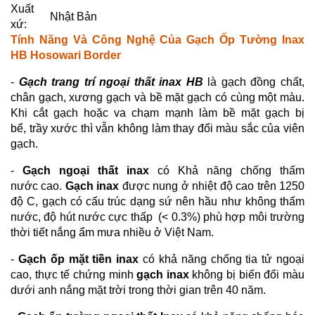
Xuất
Nhật Bản
xứ:
Tính Năng Và Công Nghệ Của Gạch Ốp Tường Inax
HB Hosowari Border
-
Gạch trang trí ngoại thất inax HB
là gạch đồng chất,
chân gạch, xương gạch và bề mặt gạch có cùng một màu.
Khi cắt gạch hoặc va chạm mạnh làm bề mặt gạch bị
bể, trầy xước thì vẫn không làm thay đổi màu sắc của viên
gạch.
-
Gạch ngoại thất inax
có Khả năng chống thấm
nước cao.
Gạch inax
được nung ở nhiệt độ cao trên 1250
độ C, gạch có cấu trúc dạng sứ nên hầu như không thấm
nước, độ hút nước cực thấp (< 0.3%) phù hợp môi trường
thời tiết nắng ẩm mưa nhiều ở Việt Nam.
-
Gạch ốp mặt tiền inax
có khả năng chống tia tử ngoại
cao, thực tế chứng minh
gạch inax
không bị biến đổi màu
dưới anh nắng mặt trời trong thời gian trên 40 năm.