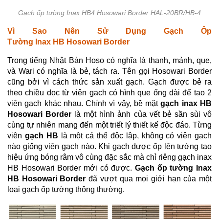
Gạch ốp tường Inax HB4 Hosowari Border HAL-20BR/HB-4
Vì Sao Nên Sử Dụng Gạch Ôp
Tường Inax HB Hosowari Border
Trong tiếng Nhật Bản Hoso có nghĩa là thanh, mảnh, que,
và Wari có nghĩa là bẻ, tách ra. Tên gọi Hosowari Border
cũng bởi vì cách thức sản xuất gạch. Gạch được bẻ ra
theo chiều dọc từ viên gạch có hình que ống dài để tạo 2
viên gạch khác nhau. Chính vì vậy, bề mặt
gạch inax HB
Hosowari Border
là một hình ảnh của vết bẻ sần sùi vô
cùng tự nhiên mang đến một triết lý thiết kế độc đáo. Từng
viên
gạch HB
là một cá thể độc lập, không có viên gạch
nào giống viên gạch nào. Khi gạch được ốp lên tường tạo
hiệu ứng bóng râm vô cùng đặc sắc mà chỉ riêng gạch inax
HB Hosowari Border mới có được.
Gạch ốp tường Inax
HB Hosowari Border
đã vượt qua mọi giới hạn của một
loại gạch ốp tường thông thường.