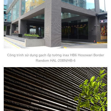
Công trình sử dụng gạch ốp tường inax HB6 Hosowari Border
Random HAL-20BN/HB-6