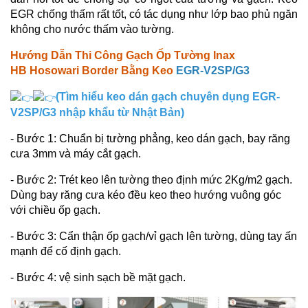
EGR chống thấm rất tốt, có tác dụng như lớp bao phủ ngăn
không cho nước thấm vào tường.
Hướng Dẫn Thi Công Gạch Ốp Tường Inax
HB Hosowari Border Bằng Keo
EGR-V2SP/G3
(Tìm hiểu keo dán gạch chuyên dụng EGR-
V2SP/G3 nhập khẩu từ Nhật Bản)
- Bước 1: Chuẩn bị tường phẳng, keo dán gạch, bay răng
cưa 3mm và máy cắt gạch.
- Bước 2: Trét keo lên tường theo định mức 2Kg/m2 gạch.
Dùng bay răng cưa kéo đều keo theo hướng vuông góc
với chiều ốp gạch.
- Bước 3: Cẩn thận ốp gạch/vỉ gạch lên tường, dùng tay ấn
mạnh để cố định gạch.
- Bước 4: vệ sinh sạch bề mặt gạch.