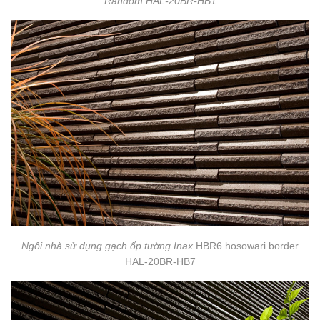
Random HAL-20BR-HB1
Ngôi nhà sử dụng gạch ốp tường Inax
HBR6 hosowari border
HAL-20BR-HB7