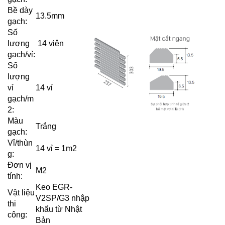
Bề dày
13.5mm
gạch:
Số
lượng
14 viên
gạch/vỉ:
Số
lượng
vỉ
14 vỉ
gạch/m
2:
Màu
Trắng
gạch:
Vỉ/thùn
14 vỉ = 1m2
g:
Đơn vị
M2
tính:
Keo EGR-
Vật liệu
V2SP/G3 nhập
thi
khẩu từ Nhật
công:
Bản