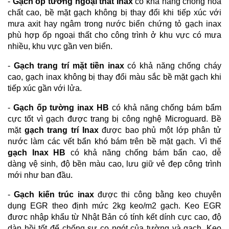
-
Gạch ốp tường ngoại thất Inax
có khả năng chống hóa
chất cao, bề mặt gạch không bị thay đổi khi tiếp xúc với
mưa axit hay ngâm trong nước biển chứng tỏ gạch inax
phù hợp ốp ngoại thất cho công trình ở khu vực có mưa
nhiều, khu vực gần ven biển.
-
Gạch trang trí mặt tiền inax
có khả năng chống cháy
cao, gạch inax không bị thay đổi màu sắc bề mặt gạch khi
tiếp xúc gần với lửa.
-
Gạch ốp tường inax HB
có khả năng chống bám bẩm
cực tốt vì gạch được trang bị công nghệ Microguard. Bề
mặt
gạch trang trí Inax
được bao phủ một lớp phân tử
nước làm các vết bẩn khó bám trên bề mặt gạch. Vì thế
gạch Inax HB
có khả năng chống bám bẩn cao, dễ
dàng vệ sinh, độ bền màu cao, lưu giữ vẻ đẹp công trình
mới như ban đầu.
-
Gạch kiến trúc inax
được thi công bằng keo chuyên
dụng EGR theo định mức 2kg keo/m2 gạch. Keo EGR
đươc nhập khẩu từ Nhật Bản có tính kết dính cực cao, độ
dàn hồi tốt để chống sự co ngót của tường và gạch. Keo