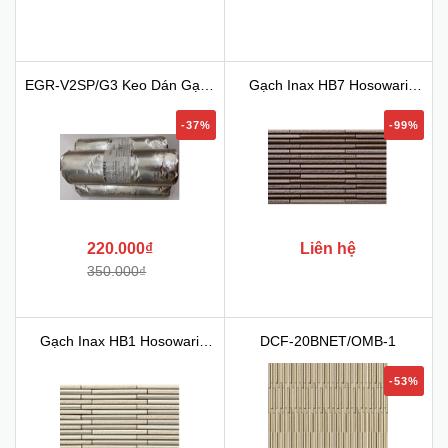
EGR-V2SP/G3 Keo Dán Gạch
Gạch Inax HB7 Hosowari
IN...
Bord...
-37%
-99%
220.000₫
Liên hệ
350.000₫
Gạch Inax HB1 Hosowari
DCF-20BNET/OMB-1
Bord...
-53%