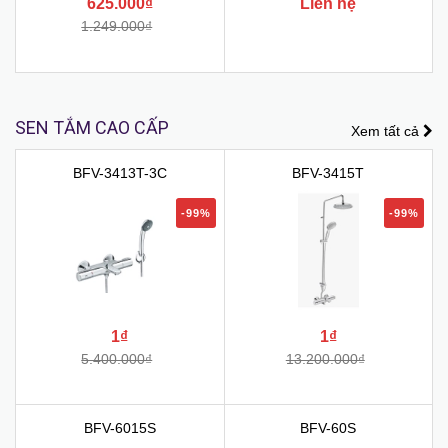
625.000₫
Liên hệ
1.249.000₫
SEN TẮM CAO CẤP
Xem tất cả
BFV-3413T-3C
BFV-3415T
-99%
-99%
1₫
1₫
5.400.000₫
13.200.000₫
BFV-6015S
BFV-60S