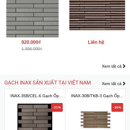
920.000₫
Liên hệ
1.306.000₫
Xem tất cả
GẠCH INAX SẢN XUẤT TẠI VIỆT NAM
Xem tất cả
INAX-35B/CEL-6 Gạch Ốp
INAX-30B/TKB-3 Gạch Ốp
Tườn...
Tươn...
-31%
-36%