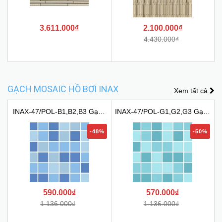
3.611.000₫
2.100.000₫
4.430.000₫
GẠCH MOSAIC HỒ BƠI INAX
Xem tất cả
INAX-47/POL-B1,B2,B3 Gạch
INAX-47/POL-G1,G2,G3 Gạch
M...
M...
-48%
-50%
590.000₫
570.000₫
1.136.000₫
1.136.000₫