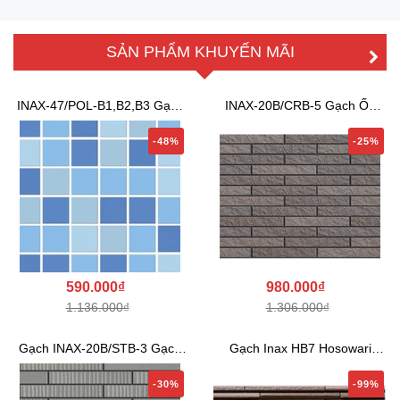
SẢN PHẨM KHUYẾN MÃI
INAX-47/POL-B1,B2,B3 Gạch
INAX-20B/CRB-5 Gạch Ốp
Mosaic Hồ Bơi
Tường INAX New...
-48%
-25%
590.000₫
980.000₫
1.136.000₫
1.306.000₫
Gạch INAX-20B/STB-3 Gạch
Gạch Inax HB7 Hosowari
Ốp Tường INA...
Border Random ...
-30%
-99%