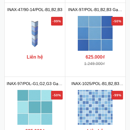
INAX-47/90-14/POL-B1,B2,B3
INAX-97/POL-B1,B2,B3 Gạch
M...
-99%
-50%
Liên hệ
625.000₫
1.249.000₫
INAX-97/POL-G1,G2,G3 Gạch
INAX-1025/POL-B1,B2,B3
M...
Gạch...
-50%
-99%