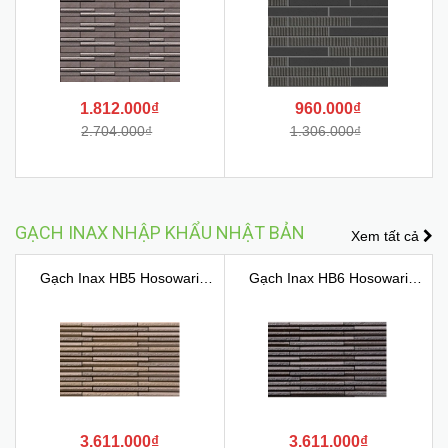
1.812.000₫
960.000₫
2.704.000₫
1.306.000₫
GẠCH INAX NHẬP KHẨU NHẬT BẢN
Xem tất cả
Gạch Inax HB5 Hosowari
Gạch Inax HB6 Hosowari
Bord...
Bord...
3.611.000₫
3.611.000₫