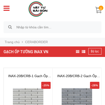
0
Trang chủ
CERABORDER
GẠCH ỐP TƯỜNG INAX VN
Bộ lọc
INAX-20B/CRB-1 Gạch Ốp
INAX-20B/CRB-2 Gạch Ốp
Tường INA...
Tường INA...
-25%
-28%