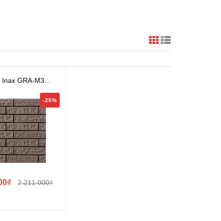
 Inax GRA-M3
IOGRAN A H...
-25%
00₫
2.211.000₫