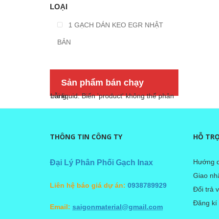
LOẠI
1 GẠCH DÁN KEO EGR NHẬT
BẢN
Sản phẩm bán chạy
Lỗi liquid: Biến 'product' không thể phân trang
THÔNG TIN CÔNG TY
HỖ TR
Hướng d
Đại Lý Phân Phối Gạch Inax
Giao nhâ
Liên hệ báo giá dự án:
0938789929
Đổi trả 
Đăng kí
Email:
saigonmaterial@gmail.com