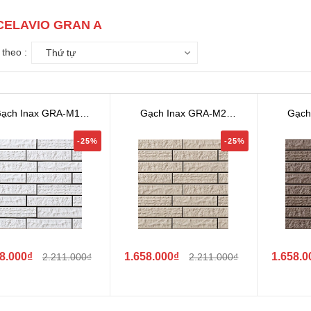
CELAVIO GRAN A
theo :
Thứ tự
ạch Inax GRA-M1
Gạch Inax GRA-M2
Gạch
LAVIOGRAN A H...
CELAVIOGRAN A H...
CELAV
-25%
-25%
8.000₫
1.658.000₫
1.658.0
2.211.000₫
2.211.000₫