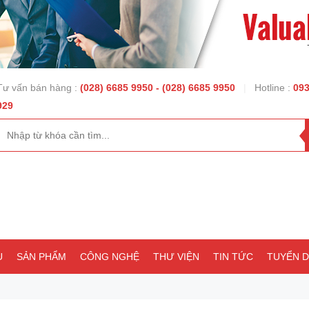
Tư vấn bán hàng :
(028) 6685 9950
- (028) 6685 9950
|
Hotline :
093
929
U
SẢN PHẨM
CÔNG NGHỆ
THƯ VIỆN
TIN TỨC
TUYỂN 