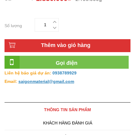
Số lượng
Thêm vào giỏ hàng
Gọi điện
Đại Lý Phân Phối Gạch Inax
Liên hệ báo giá dự án:
0938789929
Email:
saigonmaterial@gmail.com
THÔNG TIN SẢN PHẨM
KHÁCH HÀNG ĐÁNH GIÁ