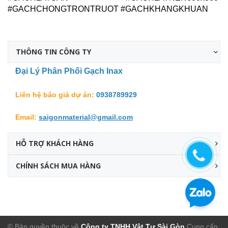
#GACHCHONGTRONTRUOT #GACHKHANGKHUAN
THÔNG TIN CÔNG TY
Đại Lý Phân Phối Gạch Inax
Liên hệ báo giá dự án:
0938789929
Email:
saigonmaterial@gmail.com
HỖ TRỢ KHÁCH HÀNG
CHÍNH SÁCH MUA HÀNG
Facebook
© Bản quyền thuộc về
Công ty TNHH Vật Tư Sài Gòn
Cung cấp