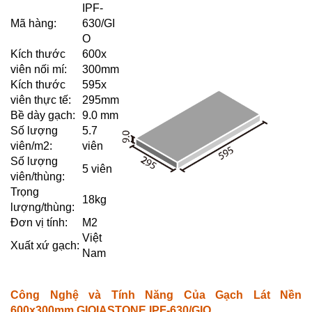
IPF-
Mã hàng:
630/GI
O
Kích thước
600x
viên nối mí:
300mm
Kích thước
595x
viên thực tế:
295mm
Bề dày gạch:
9.0 mm
Số lượng
5.7
viên/m2:
viên
Số lượng
5 viên
viên/thùng:
Trọng
18kg
lượng/thùng:
Đơn vị tính:
M2
Việt
Xuất xứ gạch:
Nam
Công Nghệ và Tính Năng Của Gạch Lát Nền
600x300mm GIOIASTONE IPF-630/GIO