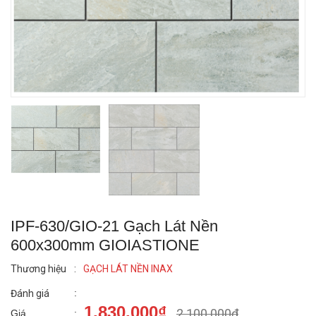
IPF-630/GIO-21 Gạch Lát Nền
600x300mm GIOIASTIONE
Thương hiệu
:
GẠCH LÁT NỀN INAX
:
Đánh giá
1.830.000₫
2.100.000₫
Giá
: