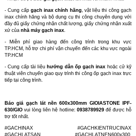
- Cung cấp
gạch inax chính hãng
, vật liệu thi công gạch
inax chính hãng và bộ dụng cụ thi công chuyên dụng với
đầy đủ giấy chứng nhận chất lượng, giấy chứng nhận xuất
xứ của
nhà máy gạch inax
.
- Miễn phí giao hàng đến công trình trong khu vực
TP.HCM, hỗ trợ chi phí vận chuyển đến các khu vực ngoài
TP.HCM
- Cung cấp tài liệu
hướng dẫn ốp gạch inax
hoặc cử kỹ
thuật viên chuyển giao quy trình thi công ốp gạch inax trực
tiếp tại công trình.
Báo giá gạch lát nền 600x300mm GIOIASTONE IPF-
630/GIO
vui lòng liên hệ hotline:
0938789929
để được hỗ
trợ tốt nhất.
#GACHINAX #GACHKIENTRUCINAX
#GACHLATSAN #GACHLATNEN600x300