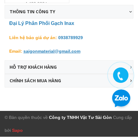
4.430.000₫
THÔNG TIN CÔNG TY
Đại Lý Phân Phối Gạch Inax
Liên hệ báo giá dự án:
0938789929
Email:
saigonmaterial@gmail.com
HỖ TRỢ KHÁCH HÀNG
CHÍNH SÁCH MUA HÀNG
Facebook
© Bản quyền thuộc về
Công ty TNHH Vật Tư Sài Gòn
Cung cấp
bởi
Sapo