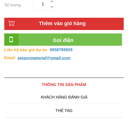
Số lượng
Thêm vào giỏ hàng
Gọi điện
Đại Lý Phân Phối Gạch Inax
Liên hệ báo giá dự án:
0938789929
Email:
saigonmaterial@gmail.com
THÔNG TIN SẢN PHẨM
KHÁCH HÀNG ĐÁNH GIÁ
THẺ TAG