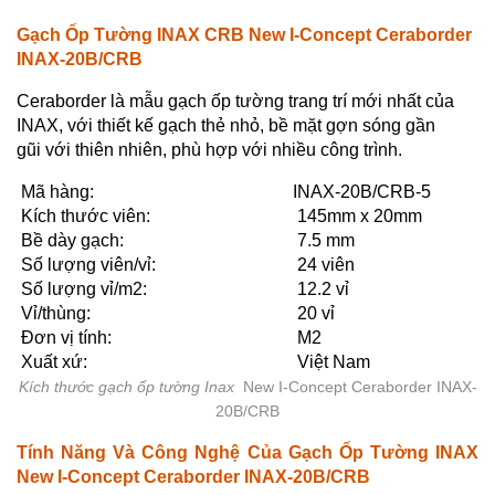
Gạch Ốp Tường INAX CRB New I-Concept Ceraborder
INAX-20B/CRB
Ceraborder là mẫu gạch ốp tường trang trí mới nhất của
INAX, với thiết kế gạch thẻ nhỏ, bề mặt gợn sóng gần
gũi với thiên nhiên, phù hợp với nhiều công trình.
Mã hàng:
INAX-20B/CRB-5
Kích thước viên:
145mm x 20mm
Bề dày gạch:
7.5 mm
Số lượng viên/vỉ:
24 viên
Số lượng vỉ/m2:
12.2 vỉ
Vỉ/thùng:
20 vỉ
Đơn vị tính:
M2
Xuất xứ:
Việt Nam
Kích thước gạch ốp tường Inax
New I-Concept Ceraborder INAX-
20B/CRB
Tính Năng Và Công Nghệ Của Gạch Ốp Tường INAX
New I-Concept Ceraborder INAX-20B/CRB