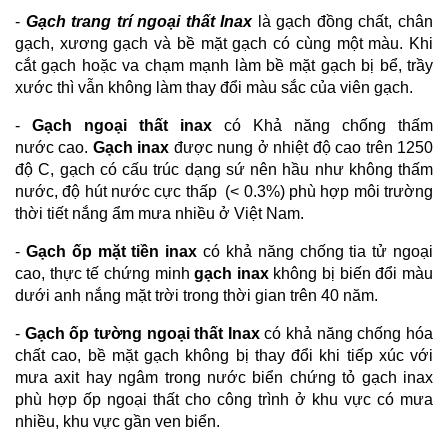
-
Gạch trang trí ngoại thất Inax
là gạch đồng chất, chân
gạch, xương gạch và bề mặt gạch có cùng một màu. Khi
cắt gạch hoặc va chạm mạnh làm bề mặt gạch bị bể, trầy
xước thì vẫn không làm thay đổi màu sắc của viên gạch.
-
Gạch ngoại thất inax
có Khả năng chống thấm
nước cao.
Gạch inax
được nung ở nhiệt độ cao trên 1250
độ C, gạch có cấu trúc dạng sứ nên hầu như không thấm
nước, độ hút nước cực thấp (< 0.3%) phù hợp môi trường
thời tiết nắng ẩm mưa nhiều ở Việt Nam.
-
Gạch ốp mặt tiền inax
có khả năng chống tia tử ngoại
cao, thực tế chứng minh
gạch inax
không bị biến đổi màu
dưới anh nắng mặt trời trong thời gian trên 40 năm.
-
Gạch ốp tường ngoại thất Inax
có khả năng chống hóa
chất cao, bề mặt gạch không bị thay đổi khi tiếp xúc với
mưa axit hay ngâm trong nước biển chứng tỏ gạch inax
phù hợp ốp ngoại thất cho công trình ở khu vực có mưa
nhiều, khu vực gần ven biển.