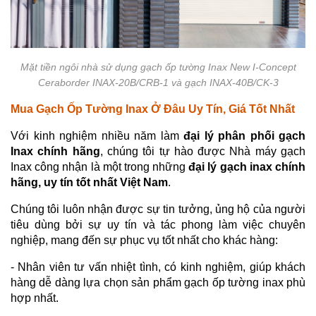
Mặt tiền ngôi nhà sử dụng gạch ốp tường Inax New I-Concept
Ceraborder INAX-20B/CRB-1 và gạch INAX-40B/CK-3
Mua Gạch Ốp Tường Inax Ở Đâu Uy Tín, Giá Tốt Nhất
Với kinh nghiệm nhiều năm làm
đại lý phân phối gạch
Inax chính hãng
, chúng tôi tự hào được Nhà máy gạch
Inax công nhận là một trong những
đại lý gạch inax chính
hãng, uy tín tốt nhất Việt Nam
.
Chúng tôi luôn nhận được sự tin tưởng, ủng hộ của người
tiêu dùng bởi sự uy tín và tác phong làm việc chuyên
nghiệp, mang đến sự phục vụ tốt nhất cho khác hàng:
- Nhân viên tư vấn nhiệt tình, có kinh nghiệm, giúp khách
hàng dễ dàng lựa chọn sản phẩm gạch ốp tường inax phù
hợp nhất.