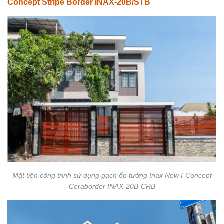
Concept Stripe Border INAX-20B/STB
Mặt tiền công trinh sử dụng gạch ốp tường Inax New I-Concept
Ceraborder INAX-20B-CRB