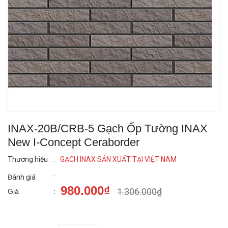
INAX-20B/CRB-5 Gạch Ốp Tường INAX
New I-Concept Ceraborder
Thương hiệu
:
GẠCH INAX SẢN XUẤT TẠI VIỆT NAM
:
Đánh giá
980.000₫
1.306.000₫
Giá
: