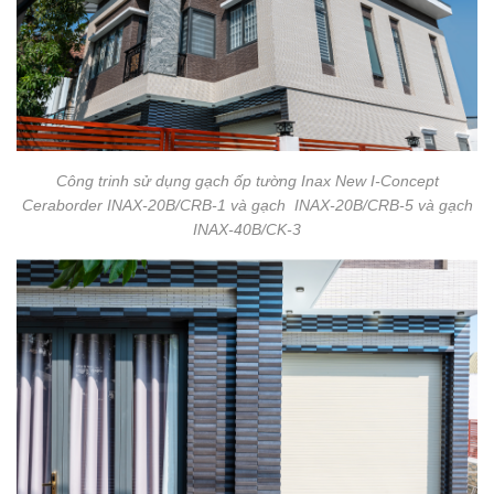
Công trinh sử dụng gạch ốp tường Inax New I-Concept
Ceraborder INAX-20B/CRB-1 và gạch INAX-20B/CRB-5 và gạch
INAX-40B/CK-3