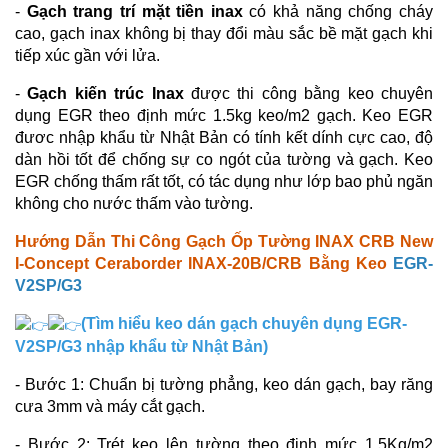
-
Gạch trang trí mặt tiền inax
có khả năng chống cháy
cao, gạch inax không bị thay đổi màu sắc bề mặt gạch khi
tiếp xúc gần với lửa.
-
Gạch kiến trúc Inax
được thi công bằng keo chuyên
dụng EGR theo định mức 1.5kg keo/m2 gạch. Keo EGR
đươc nhập khẩu từ Nhật Bản có tính kết dính cực cao, độ
dàn hồi tốt để chống sự co ngót của tường và gạch. Keo
EGR chống thấm rất tốt, có tác dụng như lớp bao phủ ngăn
không cho nước thấm vào tường.
Hướng Dẫn Thi Công Gạch Ốp Tường
INAX CRB New
I-Concept Ceraborder INAX-20B/CRB
Bằng Keo
EGR-
V2SP/G3
(Tìm hiểu keo dán gạch chuyên dụng EGR-
V2SP/G3 nhập khẩu từ Nhật Bản)
- Bước 1: Chuẩn bị tường phẳng, keo dán gạch, bay răng
cưa 3mm và máy cắt gạch.
- Bước 2: Trét keo lên tường theo định mức 1.5Kg/m2