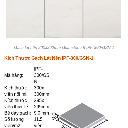
Gạch lát nền 300x300mm Glamstone II IPF-300/GSN-1
Kích Thước Gạch Lát Nền IPF-300/GSN-1
IPF-
Mã hàng:
300/GS
N
Kích thước
300x
viên nối mí:
300mm
Kích thước
295x
viên thực tế:
295mm
Bề dày gạch:
9.0 mm
Số lượng
11.5
viên/m2:
viên