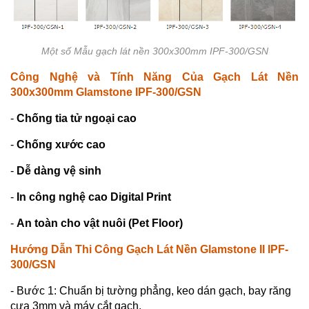
Một số Mẫu gạch lát nền 300x300mm IPF-300/GSN
Công Nghệ và Tính Năng Của Gạch Lát Nền
300x300mm Glamstone IPF-300/GSN
-
Chống tia tử ngoại cao
-
Chống xước cao
-
Dễ dàng vệ sinh
-
In công nghệ cao Digital Print
-
An toàn cho vật nuôi (Pet Floor)
Hướng Dẫn Thi Công Gạch Lát Nền
Glamstone II IPF-
300/GSN
- Bước 1: Chuẩn bị tường phẳng, keo dán gạch, bay răng
cưa 3mm và máy cắt gạch.