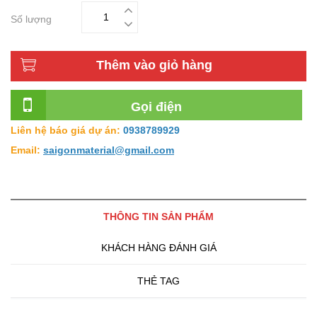
Số lượng
Thêm vào giỏ hàng
Gọi điện
Đại Lý Phân Phối Gạch Inax
Liên hệ báo giá dự án:
0938789929
Email:
saigonmaterial@gmail.com
THÔNG TIN SẢN PHẨM
KHÁCH HÀNG ĐÁNH GIÁ
THẺ TAG