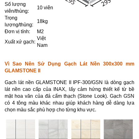
Số lượng
10 viên
viên/thùng:
Trọng
18kg
lượng/thùng:
Đơn vị tính:
M2
Việt
Xuất xứ gạch:
Nam
Vì Sao Nên Sử Dụng Gạch Lát Nền 300x300 mm
GLAMSTONE II
Gạch lát nền GLAMSTONE II IPF-300/GSN là dòng gạch
lát nền cao cấp của INAX, lấy cảm hứng thiết kế từ bề
mặt hoa văn của đá cẩm thạch (Stone Look). Gạch GSN
có 4 tông màu khác nhau giúp khách hàng dễ dàng lựa
chọn màu sắc phù hợp cho từng khu vực.