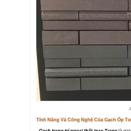
4
Tính Năng Và Công Nghệ Của Gạch Ốp Tư
-
Gạch trang trí ngoại thất inax Trape
là gạc