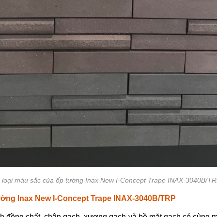
 loại màu sắc của ốp tường Inax New I-Concept Trape INAX-3040B/T
ờng Inax New I-Concept Trape INAX-3040B/TRP
h đồng chất, chân gạch, xương gạch và bề mặt gạch có cùng 