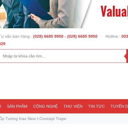
Tư vấn bán hàng :
(028) 6685 9950
- (028) 6685 9950
|
Hotline :
093
929
U
SẢN PHẨM
CÔNG NGHỆ
THƯ VIỆN
TIN TỨC
TUYỂN 
p Tương Inax New I-Concept Trape