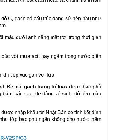
 độ C, gạch có cấu trúc dạng sứ nên hầu như
am.
ổi màu dưới anh nắng mặt trời trong thời gian
p xúc với mưa axit hay ngâm trong nước biển
khi tiếp xúc gần với lửa.
rd. Bề mặt
gạch trang trí Inax
được bao phủ
 bám bẩn cao, dễ dàng vệ sinh, độ bền màu
ươc nhập khẩu từ Nhật Bản có tính kết dính
ng như lớp bao phủ ngăn không cho nước thấm
R-V2SP/G3