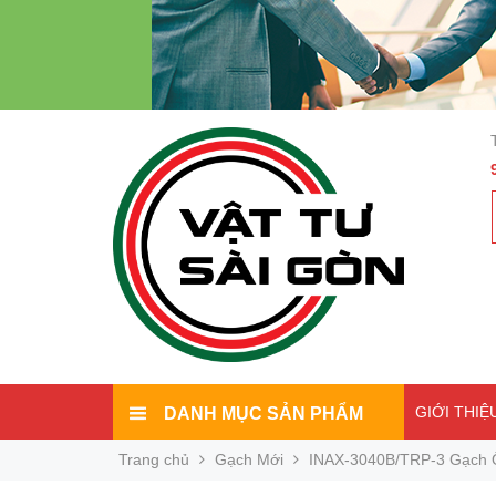
GIỚI THIỆ
DANH MỤC SẢN PHẨM
Trang chủ
Gạch Mới
INAX-3040B/TRP-3 Gạch Ố