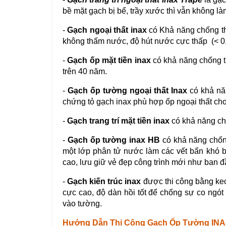
bề mặt gạch bị bể, trầy xước thì vẫn không l
-
Gạch ngoại thất inax
có Khả năng chống 
không thấm nước, độ hút nước cực thấp (< 0
-
Gạch ốp mặt tiền inax
có khả năng chống t
trên 40 năm.
-
Gạch ốp tường ngoại thất Inax
có khả năn
chứng tỏ gạch inax phù hợp ốp ngoại thất cho
-
Gạch trang trí mặt tiền inax
có khả năng chố
-
Gạch ốp tường inax HB
có khả năng chốn
một lớp phân tử nước làm các vết bẩn khó b
cao, lưu giữ vẻ đẹp công trình mới như ban đ
-
Gạch kiến trúc inax
được thi công bằng ke
cực cao, độ dàn hồi tốt để chống sự co ngó
vào tường.
Hướng Dẫn Thi Công Gạch Ốp Tường INA