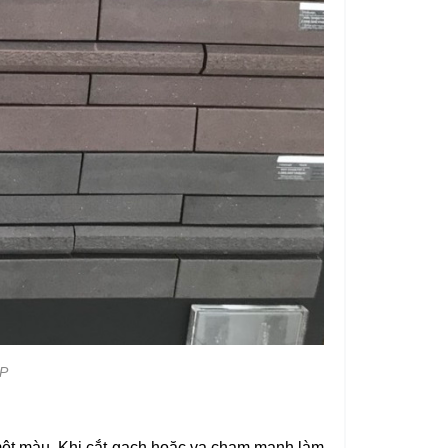
RP
một màu. Khi cắt gạch hoặc va chạm mạnh làm