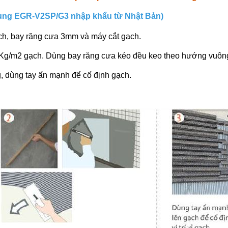
dụng EGR-V2SP/G3 nhập khẩu từ Nhật Bản)
ch, bay răng cưa 3mm và máy cắt gạch.
 2Kg/m2 gạch. Dùng bay răng cưa kéo đều keo theo hướng vuông
g, dùng tay ấn mạnh để cố định gạch.