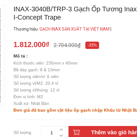
INAX-3040B/TRP-3 Gạch Ốp Tương Ina
I-Concept Trape
Thương hiệu
:
GẠCH INAX SẢN XUẤT TẠI VIỆT NAM
|
1.812.000₫
2.704.000₫
-33%
Mô tả :
Kích thước viên: 235mm x 40mm
Bề dày gạch: 8 & 13mm
Số lượng viên/vỉ: 6 viên
Số lượng vỉ/M2: 20.4 vỉ
Số lượng vỉ/thùng: 12 vỉ
Đơn vị tính: M2
Xuất xứ: Nhật Bản
Đơn giá đã bao gồm vật liệu ốp gạch nhập Khẩu từ Nhật B
Thêm vào giỏ hà
Số lượng