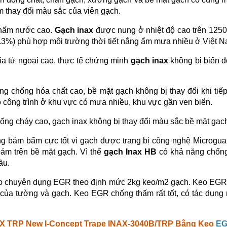
àm thay đổi màu sắc của viên gạch.
thấm nước cao.
Gạch inax
được nung ở nhiệt độ cao trên 1250
.3%) phù hợp môi trường thời tiết nắng ẩm mưa nhiều ở Việt N
ia tử ngoại cao, thực tế chứng minh
gạch inax
không bị biến đ
g chống hóa chất cao, bề mặt gạch không bị thay đổi khi tiế
 công trình ở khu vực có mưa nhiều, khu vực gần ven biển.
ng cháy cao, gạch inax không bị thay đổi màu sắc bề mặt gạch 
g bám bẩm cực tốt vì gạch được trang bị công nghệ Microgua
ám trên bề mặt gạch. Vì thế
gạch Inax HB
có khả năng chống
ầu.
o chuyên dụng EGR theo định mức 2kg keo/m2 gạch. Keo EGR đ
t của tường và gạch. Keo EGR chống thấm rất tốt, có tác dụ
X TRP New I-Concept Trape INAX-3040B/TRP
Bằng Keo
EG