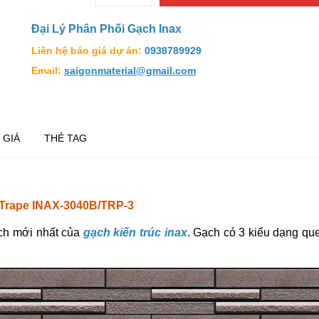
Đại Lý Phân Phối Gạch Inax
Liên hệ báo giá dự án:
0938789929
Email:
saigonmaterial@gmail.com
 GIÁ
THẺ TAG
Trape INAX-3040B/TRP-3
ch mới nhất của
gạch kiến trúc inax
. Gạch có 3 kiểu dạng qu