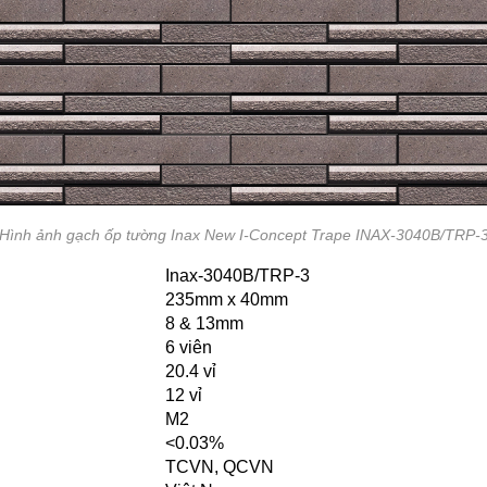
Hình ảnh gạch ốp tường Inax New I-Concept Trape INAX-3040B/TRP-
Inax-3040B/TRP-3
235mm x 40mm
8 & 13mm
6 viên
20.4 vỉ
12 vỉ
M2
<0.03%
TCVN, QCVN