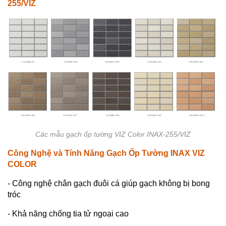
255/VIZ
Các mẫu gạch ốp tường VIZ Color INAX-255/VIZ
Công Nghệ và Tính Năng
Gạch Ốp Tường INAX VIZ
COLOR
- Công nghệ chân gạch đuôi cá giúp gạch không bị bong
tróc
- Khả năng chống tia tử ngoại cao