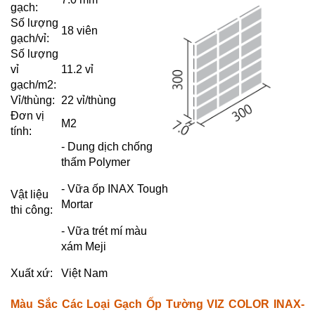
gạch:
Số lượng
18 viên
gạch/vỉ:
Số lượng
vỉ
11.2 vỉ
gạch/m2:
Vỉ/thùng:
22 vỉ/thùng
Đơn vị
M2
tính:
- Dung dịch chống
thấm Polymer
- Vữa ốp INAX Tough
Vật liệu
Mortar
thi công:
- Vữa trét mí màu
xám Meji
Xuất xứ:
Việt Nam
Màu Sắc Các Loại Gạch Ốp Tường VIZ COLOR INAX-