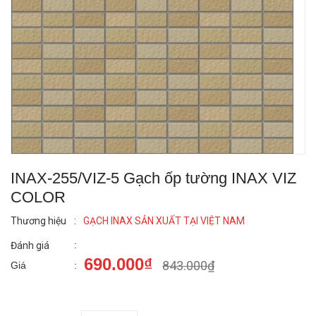
INAX-255/VIZ-5 Gạch ốp tường INAX VIZ
COLOR
Thương hiệu
:
GẠCH INAX SẢN XUẤT TẠI VIỆT NAM
:
Đánh giá
690.000₫
843.000₫
Giá
: