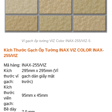
Vỉ gạch ốp tường
VIZ Color INAX-255/VIZ-5
Kích Thước Gạch Ốp Tường INAX VIZ COLOR INAX-
255/VIZ
Mã hàng:
INAX-255/VIZ
Kích
295mm x 295mm (Vỉ
thước vỉ
gạch dán giấy mặt
gạch:
trước)
Kích
thước
95mm x 45mm
viên
gạch:
Bề dày
7.0 mm