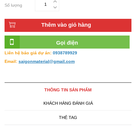
Số lượng
Thêm vào giỏ hàng
Gọi điện
Đại Lý Phân Phối Gạch Inax
Liên hệ báo giá dự án:
0938789929
Email:
saigonmaterial@gmail.com
THÔNG TIN SẢN PHẨM
KHÁCH HÀNG ĐÁNH GIÁ
THẺ TAG