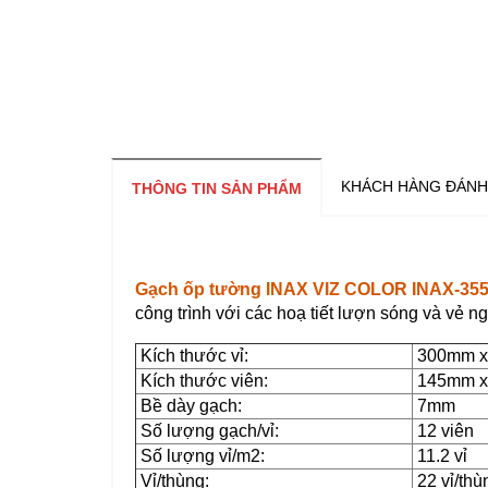
KHÁCH HÀNG ĐÁNH
THÔNG TIN SẢN PHẨM
Gạch ốp tường INAX VIZ COLOR INAX-355
công trình với các hoạ tiết lượn sóng và vẻ n
Kích thước vỉ:
300mm x
Kích thước viên:
145mm x
Bề dày gạch:
7mm
Số lượng gạch/vỉ:
12 viên
Số lượng vỉ/m2:
11.2 vỉ
Vỉ/thùng:
22 vỉ/thù