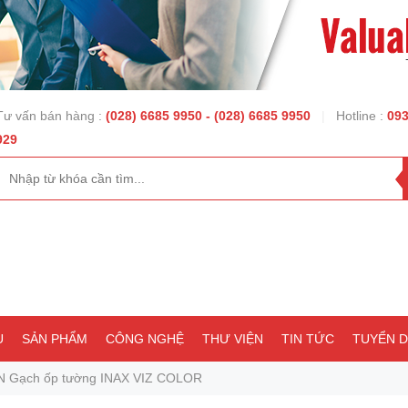
Tư vấn bán hàng :
(028) 6685 9950
- (028) 6685 9950
|
Hotline :
093
929
U
SẢN PHẨM
CÔNG NGHỆ
THƯ VIỆN
TIN TỨC
TUYỂN 
N Gạch ốp tường INAX VIZ COLOR