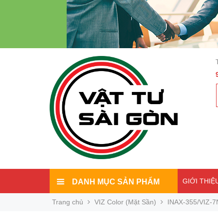
GIỚI THIỆ
DANH MỤC SẢN PHẨM
Trang chủ
VIZ Color (Mặt Sần)
INAX-355/VIZ-7