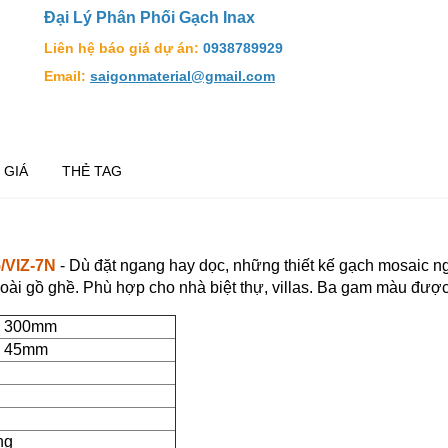
Đại Lý Phân Phối Gạch Inax
Liên hệ báo giá dự án:
0938789929
Email:
saigonmaterial@gmail.com
 GIÁ
THẺ TAG
/VIZ-7N
-
Dù đặt ngang hay dọc, những thiết kế gạch mosaic n
goài gồ ghề. Phù hợp cho nhà biệt thự, villas. Ba gam màu được 
 300mm
 45mm
ng