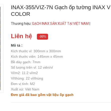
INAX-355/VIZ-7N Gạch ốp tường INAX V
COLOR
Thương hiệu
:
GẠCH INAX SẢN XUẤT TẠI VIỆT NAM
|
Liên hệ
-99%
Mô tả :
Kích thước vỉ: 300mm x 300mm
Kích thước viên: 145mm x 45mm
Bề dày gạch: 7mm
Số lượng trên vỉ: 12 viên/vỉ
Vỉ/m2: 11.2 vỉ/m2
Vỉ/thùng: 22 vỉ/thùng
Đơn vị tính: M2
Xuất xứ: Việt Nam
Đơn giá đã bao gồm vật liệu ốp gạch