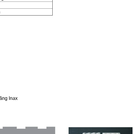
m
hãng Inax