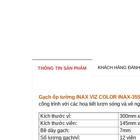
KHÁCH HÀNG ĐÁNH
THÔNG TIN SẢN PHẨM
Gạch ốp tường INAX VIZ COLOR INAX-355
công trình với các hoạ tiết lượn sóng và vẻ n
Kích thước vỉ:
300mm x
Kích thước viên:
145mm x
Bề dày gạch:
7mm
Số lượng gạch/vỉ:
12 viên