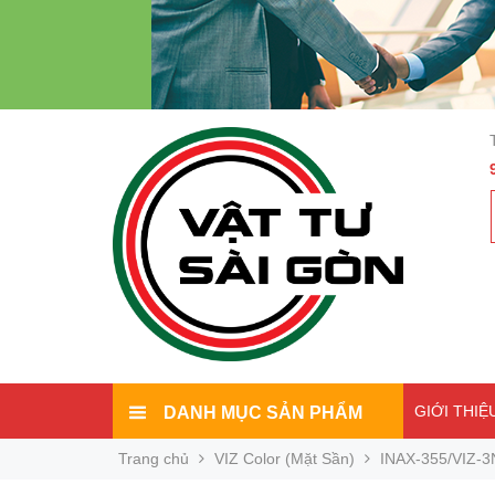
GIỚI THIỆ
DANH MỤC SẢN PHẨM
Trang chủ
VIZ Color (Mặt Sần)
INAX-355/VIZ-3