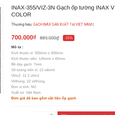
INAX-355/VIZ-3N Gạch ốp tường INAX V
COLOR
Thương hiệu
:
GẠCH INAX SẢN XUẤT TẠI VIỆT NAM
|
700.000₫
885.000₫
-21%
Mô tả :
Kích thước vỉ: 300mm x 300mm
Kích thước viên: 145mm x 45mm
Bề dày gạch: 7mm
Số lượng trên vỉ: 12 viên/vỉ
Vỉ/m2: 11.2 vỉ/m2
Vỉ/thùng: 22 vỉ/thùng
Đơn vị tính: M2
Xuất xứ: Việt Nam
Đơn giá đã bao gồm vật liệu ốp gạch