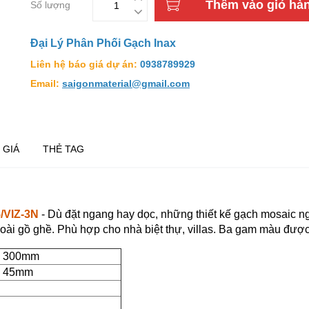
Thêm vào giỏ hà
Số lượng
Đại Lý Phân Phối Gạch Inax
Liên hệ báo giá dự án:
0938789929
Email:
saigonmaterial@gmail.com
 GIÁ
THẺ TAG
/VIZ-3N
-
Dù đặt ngang hay dọc, những thiết kế gạch mosaic n
goài gồ ghề. Phù hợp cho nhà biệt thự, villas. Ba gam màu được 
 300mm
 45mm