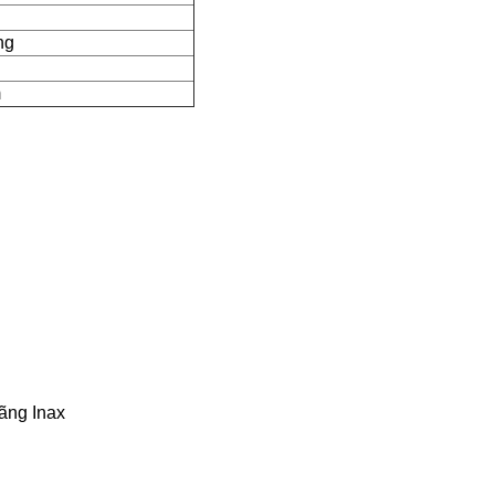
ng
m
hãng Inax