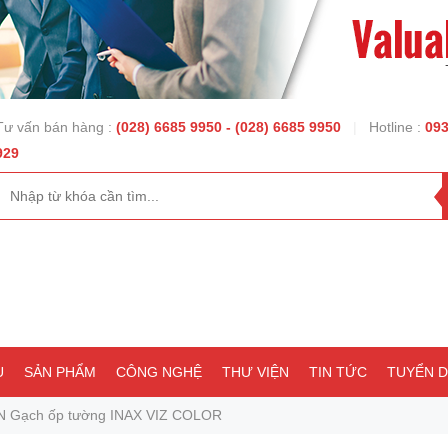
Tư vấn bán hàng :
(028) 6685 9950
- (028) 6685 9950
|
Hotline :
093
929
U
SẢN PHẨM
CÔNG NGHỆ
THƯ VIỆN
TIN TỨC
TUYỂN 
N Gạch ốp tường INAX VIZ COLOR