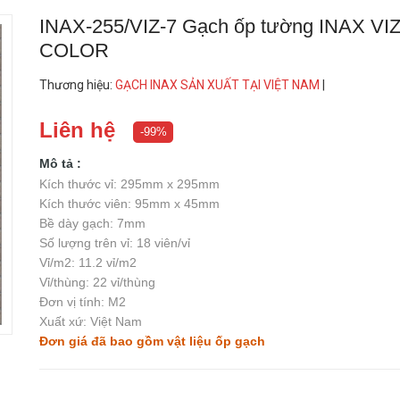
INAX-255/VIZ-7 Gạch ốp tường INAX VI
COLOR
Thương hiệu
:
GẠCH INAX SẢN XUẤT TẠI VIỆT NAM
|
Liên hệ
-99%
Mô tả :
Kích thước vỉ: 295mm x 295mm
Kích thước viên: 95mm x 45mm
Bề dày gạch: 7mm
Số lượng trên vỉ: 18 viên/vỉ
Vỉ/m2: 11.2 vỉ/m2
Vỉ/thùng: 22 vỉ/thùng
Đơn vị tính: M2
Xuất xứ: Việt Nam
Đơn giá đã bao gồm vật liệu ốp gạch