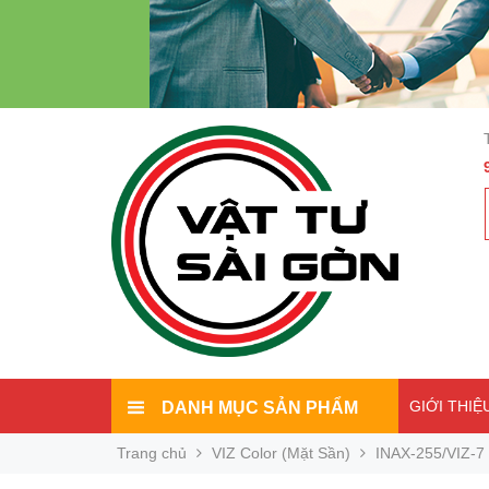
GIỚI THIỆ
DANH MỤC SẢN PHẨM
Trang chủ
VIZ Color (Mặt Sần)
INAX-255/VIZ-7