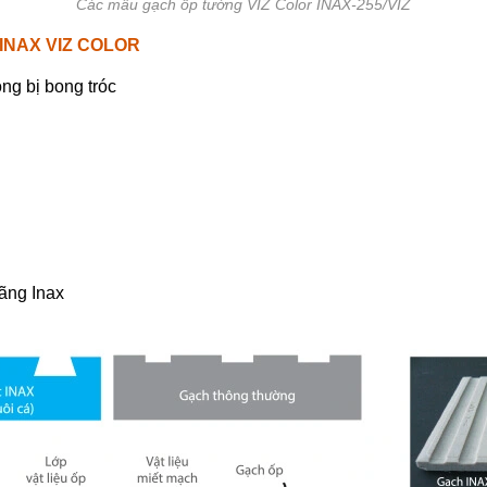
Các mẫu gạch ốp tường VIZ Color INAX-255/VIZ
 INAX VIZ COLOR
ng bị bong tróc
hãng Inax