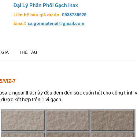
Đại Lý Phân Phối Gạch Inax
Liên hệ báo giá dự án:
0938789929
Email:
saigonmaterial@gmail.com
 GIÁ
THẺ TAG
/VIZ-7
saic ngoại thất này đều đem đến sức cuốn hút cho công trình v
 được kết hợp trên 1 vỉ gạch.