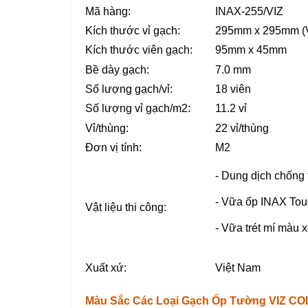
Mã hàng:
INAX-255/VIZ
Kích thước vỉ gạch:
295mm x 295mm (Vỉ
Kích thước viên gạch:
95mm x 45mm
Bề dày gạch:
7.0 mm
Số lượng gạch/vỉ:
18 viên
Số lượng vỉ gạch/m2:
11.2 vỉ
Vỉ/thùng:
22 vỉ/thùng
Đơn vị tính:
M2
- Dung dịch chống
- Vữa ốp INAX Tou
Vật liệu thi công:
- Vữa trét mí màu 
Xuất xứ:
Việt Nam
Màu Sắc Các Loại Gạch Ốp Tường VIZ CO