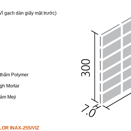
 gạch dán giấy mặt trước)
 thấm Polymer
gh Mortar
xám Meji
LOR INAX-255/VIZ