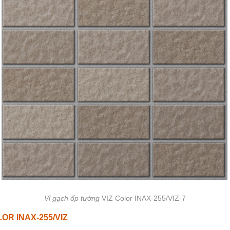
Vỉ gạch ốp tường
VIZ Color INAX-255/VIZ-7
LOR INAX-255/VIZ