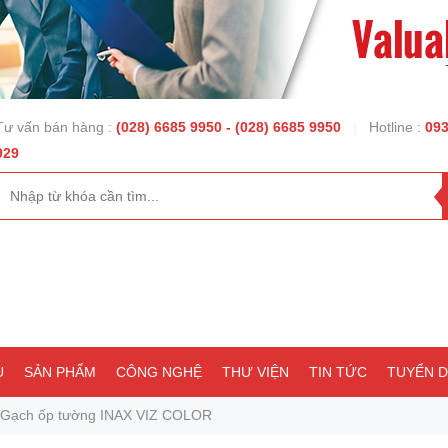
Tư vấn bán hàng :
(028) 6685 9950
- (028) 6685 9950
|
Hotline :
093
929
U
SẢN PHẨM
CÔNG NGHỆ
THƯ VIỆN
TIN TỨC
TUYỂN 
 Gạch ốp tường INAX VIZ COLOR